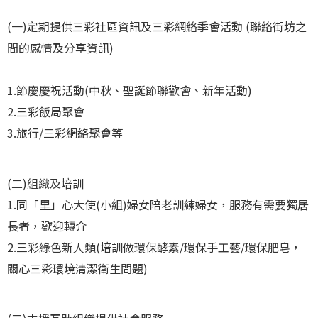
(一)定期提供三彩社區資訊及三彩網絡季會活動 (聯絡街坊之
間的感情及分享資訊)
1.節慶慶祝活動(中秋、聖誕節聯歡會、新年活動)
2.三彩飯局聚會
3.旅行/三彩網絡聚會等
(二)組織及培訓
1.同「里」心大使(小組)婦女陪老訓練婦女，服務有需要獨居
長者，歡迎轉介
2.三彩綠色新人類(培訓做環保酵素/環保手工藝/環保肥皂，
關心三彩環境清潔衛生問題)