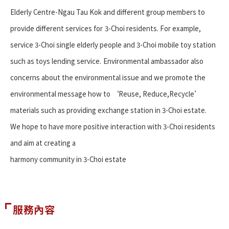
Elderly Centre-Ngau Tau Kok and different group members to
provide different services for
3-Choi residents. For example,
service 3-Choi single elderly people and 3-Choi mobile toy station
such as toys lending service.
Environmental ambassador also
concerns about the environmental issue and we promote the
environmental message how to ‘Reuse, Reduce,Recycle’
materials such as providing exchange station in 3-Choi estate.
We hope to have more positive interaction with 3-Choi residents
and aim at creating a
harmony community in 3-Choi estate
服務內容